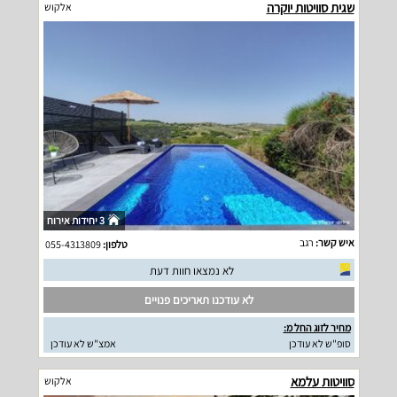
שגית סוויטות יוקרה
אלקוש
3 יחידות אירוח
איש קשר:
רגב
טלפון:
055-4313809
לא נמצאו חוות דעת
לא עודכנו תאריכים פנויים
מחיר לזוג החל מ:
סופ"ש לא עודכן
אמצ"ש לא עודכן
סוויטות עלמא
אלקוש