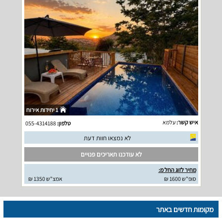
1 יחידות אירוח
איש קשר:
עלמא
טלפון:
055-4314188
לא נמצאו חוות דעת
לא עודכנו תאריכים פנויים
מחיר לזוג החל מ:
סופ"ש 1600 ₪
אמצ"ש 1350 ₪
מקומות חדשים באתר