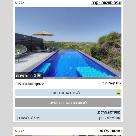
שגית סוויטות יוקרה
אלקוש
3 יחידות אירוח
איש קשר:
רגב
טלפון:
055-4313809
לא נמצאו חוות דעת
לא עודכנו תאריכים פנויים
מחיר לזוג החל מ:
סופ"ש לא עודכן
אמצ"ש לא עודכן
סוויטות עלמא
אלקוש