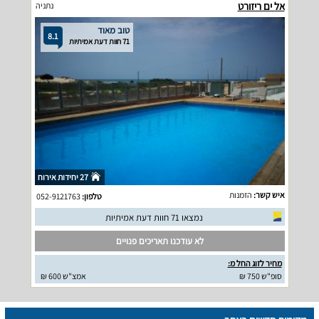
אל ים ריזורט
נתניה
טוב מאוד
8.1
71 חוות דעת אמיתיות
27 יחידות אירוח
איש קשר:
הזמנות
טלפון:
052-9121763
נמצאו 71 חוות דעת אמיתיות
לא עודכנו תאריכים פנויים
מחיר לזוג החל מ:
סופ"ש 750 ₪
אמצ"ש 600 ₪