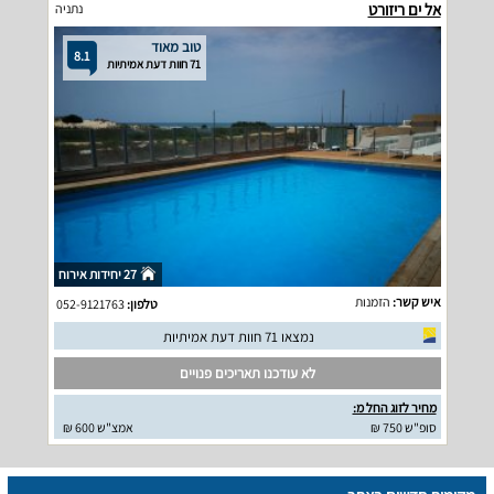
אל ים ריזורט
נתניה
טוב מאוד
8.1
71 חוות דעת אמיתיות
27 יחידות אירוח
איש קשר:
הזמנות
טלפון:
052-9121763
נמצאו 71 חוות דעת אמיתיות
לא עודכנו תאריכים פנויים
מחיר לזוג החל מ:
סופ"ש 750 ₪
אמצ"ש 600 ₪